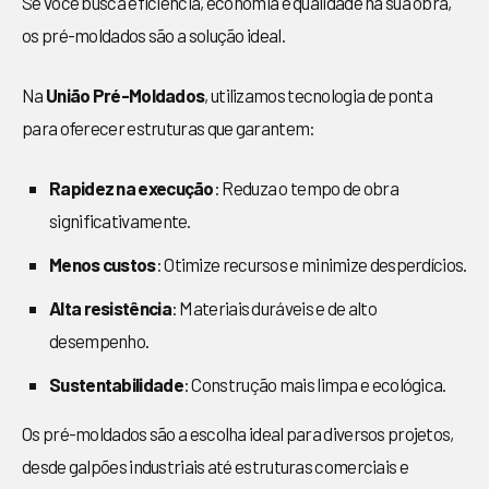
Se você busca eficiência, economia e qualidade na sua obra,
os pré-moldados são a solução ideal.
Na
União Pré-Moldados
, utilizamos tecnologia de ponta
para oferecer estruturas que garantem:
Rapidez na execução
: Reduza o tempo de obra
significativamente.
Menos custos
: Otimize recursos e minimize desperdícios.
Alta resistência
: Materiais duráveis e de alto
desempenho.
Sustentabilidade
: Construção mais limpa e ecológica.
Os pré-moldados são a escolha ideal para diversos projetos,
desde galpões industriais até estruturas comerciais e